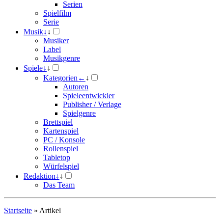
Serien
Spielfilm
Serie
Musik
↓
↓
Musiker
Label
Musikgenre
Spiele
↓
↓
Kategorien
←
↓
Autoren
Spieleentwickler
Publisher / Verlage
Spielgenre
Brettspiel
Kartenspiel
PC / Konsole
Rollenspiel
Tabletop
Würfelspiel
Redaktion
↓
↓
Das Team
Startseite
»
Artikel