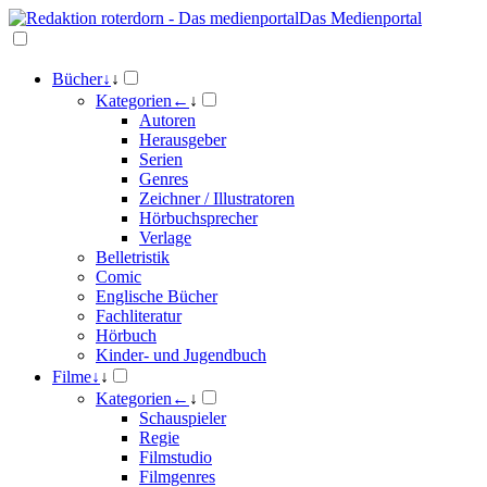
Das Medienportal
Bücher
↓
↓
Kategorien
←
↓
Autoren
Herausgeber
Serien
Genres
Zeichner / Illustratoren
Hörbuchsprecher
Verlage
Belletristik
Comic
Englische Bücher
Fachliteratur
Hörbuch
Kinder- und Jugendbuch
Filme
↓
↓
Kategorien
←
↓
Schauspieler
Regie
Filmstudio
Filmgenres