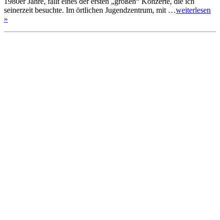
1980er Jahre, fällt eines der ersten „großen“ Konzerte, die ich
seinerzeit besuchte. Im örtlichen Jugendzentrum, mit …
weiterlesen
»