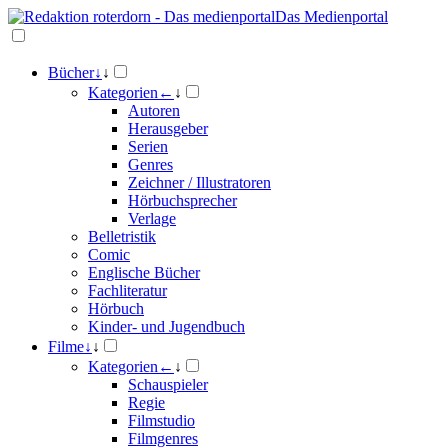
Das Medienportal
Bücher
↓
↓
Kategorien
←
↓
Autoren
Herausgeber
Serien
Genres
Zeichner / Illustratoren
Hörbuchsprecher
Verlage
Belletristik
Comic
Englische Bücher
Fachliteratur
Hörbuch
Kinder- und Jugendbuch
Filme
↓
↓
Kategorien
←
↓
Schauspieler
Regie
Filmstudio
Filmgenres