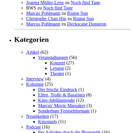
Joanna Müller-Lenz
zu
Noch fünf Tage
RWS
zu
Noch fünf Tage
Marcus Pohlmann
zu
Rising Sun
Christophe Chan Hin
zu
Rising Sun
Marcus Pohlmann
zu
Deckscape Dungeon
Kategorien
Artikel
(62)
Veranstaltungen
(56)
Konzert
(27)
Lesung
(2)
Theater
(1)
Interview
(4)
Kolumne
(25)
Der frische Eindruck
(1)
Elfen, Trolle & Bassisten
(8)
Kino-Jubiläumsjahr
(12)
Marcus' Movie Massaker
(3)
Sonderbare Fernsehformate
(1)
Neuigkeiten
(17)
Kinostarts
(11)
Podcast
(16)
Per Anhalter durch die Phantastik
(16)