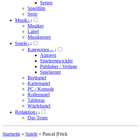
Serien
Spielfilm
Serie
Musik
↓
↓
Musiker
Label
Musikgenre
Spiele
↓
↓
Kategorien
←
↓
Autoren
Spieleentwickler
Publisher / Verlage
Spielgenre
Brettspiel
Kartenspiel
PC / Konsole
Rollenspiel
Tabletop
Würfelspiel
Redaktion
↓
↓
Das Team
Startseite
»
Spiele
»
Pascal |Frick