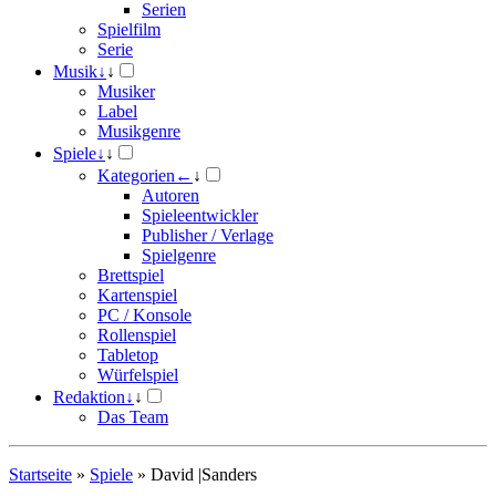
Serien
Spielfilm
Serie
Musik
↓
↓
Musiker
Label
Musikgenre
Spiele
↓
↓
Kategorien
←
↓
Autoren
Spieleentwickler
Publisher / Verlage
Spielgenre
Brettspiel
Kartenspiel
PC / Konsole
Rollenspiel
Tabletop
Würfelspiel
Redaktion
↓
↓
Das Team
Startseite
»
Spiele
»
David |Sanders