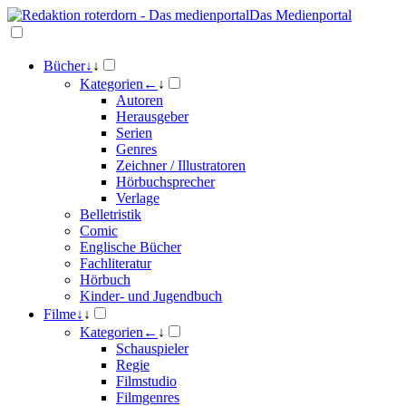
Das Medienportal
Bücher
↓
↓
Kategorien
←
↓
Autoren
Herausgeber
Serien
Genres
Zeichner / Illustratoren
Hörbuchsprecher
Verlage
Belletristik
Comic
Englische Bücher
Fachliteratur
Hörbuch
Kinder- und Jugendbuch
Filme
↓
↓
Kategorien
←
↓
Schauspieler
Regie
Filmstudio
Filmgenres