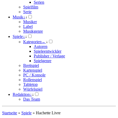
Serien
Spielfilm
Serie
Musik
↓
↓
Musiker
Label
Musikgenre
Spiele
↓
↓
Kategorien
←
↓
Autoren
Spieleentwickler
Publisher / Verlage
Spielgenre
Brettspiel
Kartenspiel
PC / Konsole
Rollenspiel
Tabletop
Würfelspiel
Redaktion
↓
↓
Das Team
Startseite
»
Spiele
»
Hachette Livre