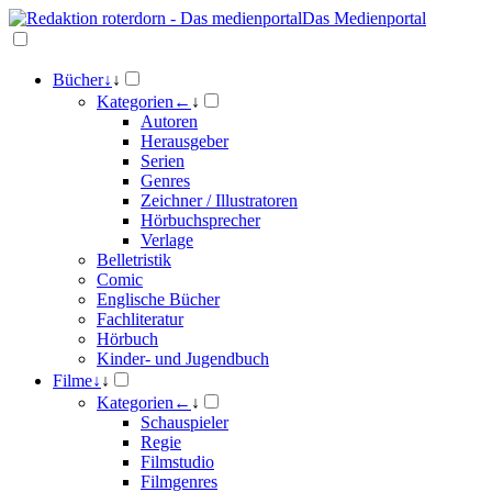
Das Medienportal
Bücher
↓
↓
Kategorien
←
↓
Autoren
Herausgeber
Serien
Genres
Zeichner / Illustratoren
Hörbuchsprecher
Verlage
Belletristik
Comic
Englische Bücher
Fachliteratur
Hörbuch
Kinder- und Jugendbuch
Filme
↓
↓
Kategorien
←
↓
Schauspieler
Regie
Filmstudio
Filmgenres