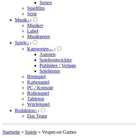
Serien
Spielfilm
Serie
Musik
↓
↓
Musiker
Label
Musikgenre
Spiele
↓
↓
Kategorien
←
↓
Autoren
Spieleentwickler
Publisher / Verlage
Spielgenre
Brettspiel
Kartenspiel
PC / Konsole
Rollenspiel
Tabletop
Würfelspiel
Redaktion
↓
↓
Das Team
Startseite
»
Spiele
»
Vesper-on Games