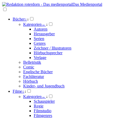
Das Medienportal
Bücher
↓
↓
Kategorien
←
↓
Autoren
Herausgeber
Serien
Genres
Zeichner / Illustratoren
Hörbuchsprecher
Verlage
Belletristik
Comic
Englische Bücher
Fachliteratur
Hörbuch
Kinder- und Jugendbuch
Filme
↓
↓
Kategorien
←
↓
Schauspieler
Regie
Filmstudio
Filmgenres