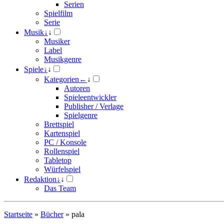
Serien
Spielfilm
Serie
Musik
↓
↓
Musiker
Label
Musikgenre
Spiele
↓
↓
Kategorien
←
↓
Autoren
Spieleentwickler
Publisher / Verlage
Spielgenre
Brettspiel
Kartenspiel
PC / Konsole
Rollenspiel
Tabletop
Würfelspiel
Redaktion
↓
↓
Das Team
Startseite
»
Bücher
»
pala