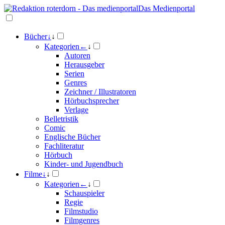
Das Medienportal
Bücher
↓
↓
Kategorien
←
↓
Autoren
Herausgeber
Serien
Genres
Zeichner / Illustratoren
Hörbuchsprecher
Verlage
Belletristik
Comic
Englische Bücher
Fachliteratur
Hörbuch
Kinder- und Jugendbuch
Filme
↓
↓
Kategorien
←
↓
Schauspieler
Regie
Filmstudio
Filmgenres