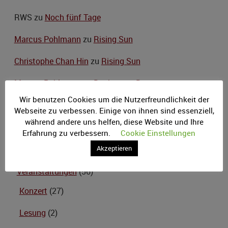
RWS
zu
Noch fünf Tage
Marcus Pohlmann
zu
Rising Sun
Christophe Chan Hin
zu
Rising Sun
Marcus Pohlmann
zu
Deckscape Dungeon
Wir benutzen Cookies um die Nutzerfreundlichkeit der
Webseite zu verbessen. Einige von ihnen sind essenziell,
während andere uns helfen, diese Website und Ihre
Kategorien
Erfahrung zu verbessern.
Cookie Einstellungen
Akzeptieren
Artikel
(62)
Veranstaltungen
(56)
Konzert
(27)
Lesung
(2)