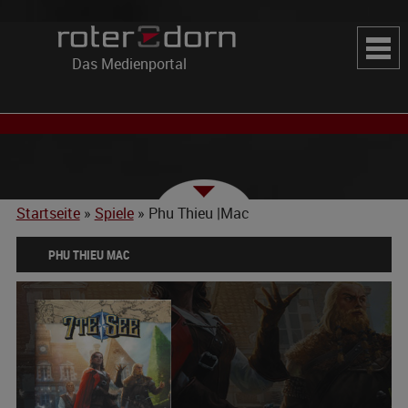
Das Medienportal
Startseite
»
Spiele
»
Phu Thieu |Mac
PHU THIEU MAC