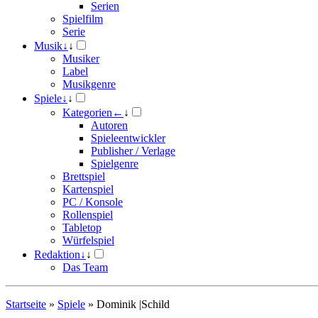
Serien
Spielfilm
Serie
Musik
↓
↓
Musiker
Label
Musikgenre
Spiele
↓
↓
Kategorien
←
↓
Autoren
Spieleentwickler
Publisher / Verlage
Spielgenre
Brettspiel
Kartenspiel
PC / Konsole
Rollenspiel
Tabletop
Würfelspiel
Redaktion
↓
↓
Das Team
Startseite
»
Spiele
»
Dominik |Schild