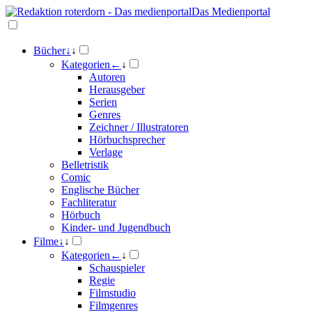
Das Medienportal
Bücher
↓
↓
Kategorien
←
↓
Autoren
Herausgeber
Serien
Genres
Zeichner / Illustratoren
Hörbuchsprecher
Verlage
Belletristik
Comic
Englische Bücher
Fachliteratur
Hörbuch
Kinder- und Jugendbuch
Filme
↓
↓
Kategorien
←
↓
Schauspieler
Regie
Filmstudio
Filmgenres