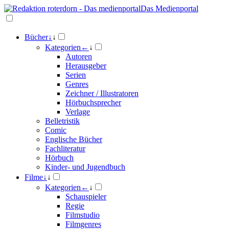
Das Medienportal
Bücher
↓
↓
Kategorien
←
↓
Autoren
Herausgeber
Serien
Genres
Zeichner / Illustratoren
Hörbuchsprecher
Verlage
Belletristik
Comic
Englische Bücher
Fachliteratur
Hörbuch
Kinder- und Jugendbuch
Filme
↓
↓
Kategorien
←
↓
Schauspieler
Regie
Filmstudio
Filmgenres