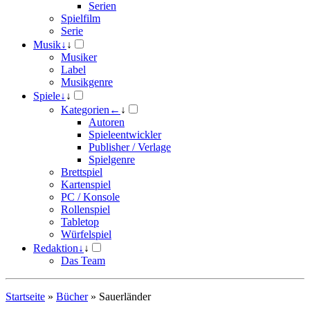
Serien
Spielfilm
Serie
Musik
↓
↓
Musiker
Label
Musikgenre
Spiele
↓
↓
Kategorien
←
↓
Autoren
Spieleentwickler
Publisher / Verlage
Spielgenre
Brettspiel
Kartenspiel
PC / Konsole
Rollenspiel
Tabletop
Würfelspiel
Redaktion
↓
↓
Das Team
Startseite
»
Bücher
»
Sauerländer