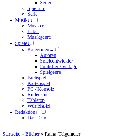
Serien
Spielfilm
Serie
Musik
↓
↓
Musiker
Label
Musikgenre
Spiele
↓
↓
Kategorien
←
↓
Autoren
Spieleentwickler
Publisher / Verlage
Spielgenre
Brettspiel
Kartenspiel
PC / Konsole
Rollenspiel
Tabletop
Würfelspiel
Redaktion
↓
↓
Das Team
Startseite
»
Bücher
»
Raina |Telgemeier