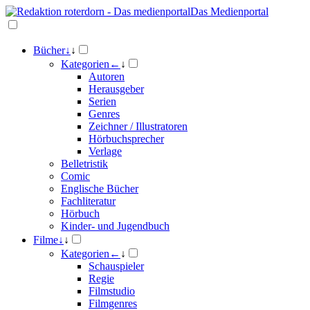
Das Medienportal
Bücher
↓
↓
Kategorien
←
↓
Autoren
Herausgeber
Serien
Genres
Zeichner / Illustratoren
Hörbuchsprecher
Verlage
Belletristik
Comic
Englische Bücher
Fachliteratur
Hörbuch
Kinder- und Jugendbuch
Filme
↓
↓
Kategorien
←
↓
Schauspieler
Regie
Filmstudio
Filmgenres