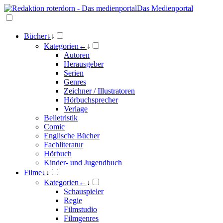
Das Medienportal
Bücher
↓
↓
Kategorien
←
↓
Autoren
Herausgeber
Serien
Genres
Zeichner / Illustratoren
Hörbuchsprecher
Verlage
Belletristik
Comic
Englische Bücher
Fachliteratur
Hörbuch
Kinder- und Jugendbuch
Filme
↓
↓
Kategorien
←
↓
Schauspieler
Regie
Filmstudio
Filmgenres