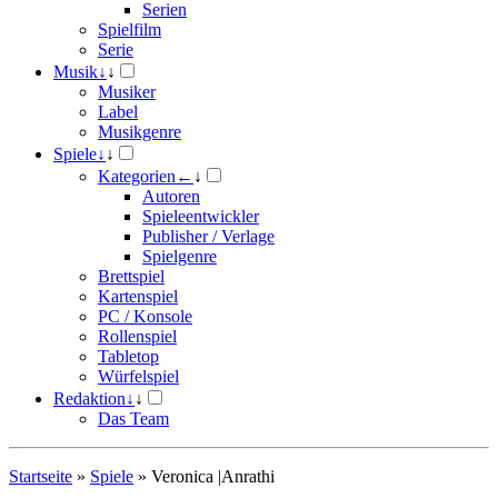
Serien
Spielfilm
Serie
Musik
↓
↓
Musiker
Label
Musikgenre
Spiele
↓
↓
Kategorien
←
↓
Autoren
Spieleentwickler
Publisher / Verlage
Spielgenre
Brettspiel
Kartenspiel
PC / Konsole
Rollenspiel
Tabletop
Würfelspiel
Redaktion
↓
↓
Das Team
Startseite
»
Spiele
»
Veronica |Anrathi