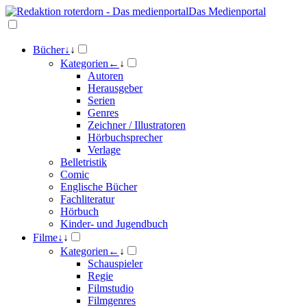
Das Medienportal
Bücher
↓
↓
Kategorien
←
↓
Autoren
Herausgeber
Serien
Genres
Zeichner / Illustratoren
Hörbuchsprecher
Verlage
Belletristik
Comic
Englische Bücher
Fachliteratur
Hörbuch
Kinder- und Jugendbuch
Filme
↓
↓
Kategorien
←
↓
Schauspieler
Regie
Filmstudio
Filmgenres