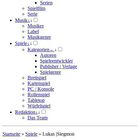
Serien
Spielfilm
Serie
Musik
↓
↓
Musiker
Label
Musikgenre
Spiele
↓
↓
Kategorien
←
↓
Autoren
Spieleentwickler
Publisher / Verlage
Spielgenre
Brettspiel
Kartenspiel
PC / Konsole
Rollenspiel
Tabletop
Würfelspiel
Redaktion
↓
↓
Das Team
Startseite
»
Spiele
»
Lukas |Siegmon