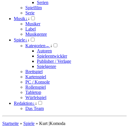
Serien
Spielfilm
Serie
Musik
↓
↓
Musiker
Label
Musikgenre
Spiele
↓
↓
Kategorien
←
↓
Autoren
Spieleentwickler
Publisher / Verlage
Spielgenre
Brettspiel
Kartenspiel
PC / Konsole
Rollenspiel
Tabletop
Würfelspiel
Redaktion
↓
↓
Das Team
Startseite
»
Spiele
»
Kurt |Komoda