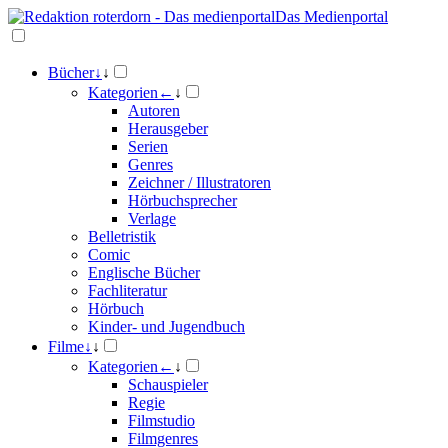
Das Medienportal
Bücher
↓
↓
Kategorien
←
↓
Autoren
Herausgeber
Serien
Genres
Zeichner / Illustratoren
Hörbuchsprecher
Verlage
Belletristik
Comic
Englische Bücher
Fachliteratur
Hörbuch
Kinder- und Jugendbuch
Filme
↓
↓
Kategorien
←
↓
Schauspieler
Regie
Filmstudio
Filmgenres