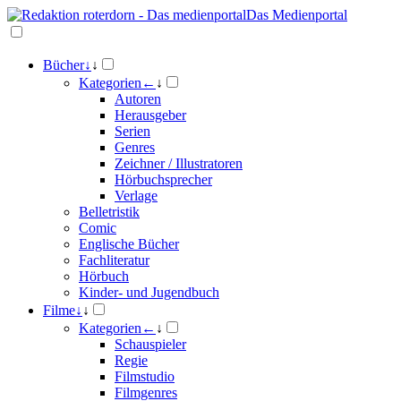
Das Medienportal
Bücher
↓
↓
Kategorien
←
↓
Autoren
Herausgeber
Serien
Genres
Zeichner / Illustratoren
Hörbuchsprecher
Verlage
Belletristik
Comic
Englische Bücher
Fachliteratur
Hörbuch
Kinder- und Jugendbuch
Filme
↓
↓
Kategorien
←
↓
Schauspieler
Regie
Filmstudio
Filmgenres