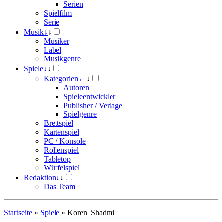
Serien
Spielfilm
Serie
Musik
↓
↓
Musiker
Label
Musikgenre
Spiele
↓
↓
Kategorien
←
↓
Autoren
Spieleentwickler
Publisher / Verlage
Spielgenre
Brettspiel
Kartenspiel
PC / Konsole
Rollenspiel
Tabletop
Würfelspiel
Redaktion
↓
↓
Das Team
Startseite
»
Spiele
»
Koren |Shadmi