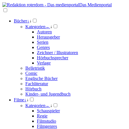
Das Medienportal
Bücher
↓
↓
Kategorien
←
↓
Autoren
Herausgeber
Serien
Genres
Zeichner / Illustratoren
Hörbuchsprecher
Verlage
Belletristik
Comic
Englische Bücher
Fachliteratur
Hörbuch
Kinder- und Jugendbuch
Filme
↓
↓
Kategorien
←
↓
Schauspieler
Regie
Filmstudio
Filmgenres