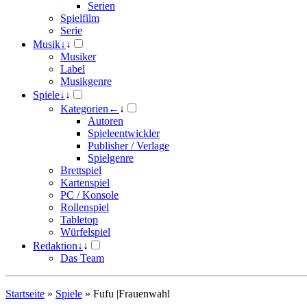
Serien
Spielfilm
Serie
Musik
↓
↓
Musiker
Label
Musikgenre
Spiele
↓
↓
Kategorien
←
↓
Autoren
Spieleentwickler
Publisher / Verlage
Spielgenre
Brettspiel
Kartenspiel
PC / Konsole
Rollenspiel
Tabletop
Würfelspiel
Redaktion
↓
↓
Das Team
Startseite
»
Spiele
»
Fufu |Frauenwahl