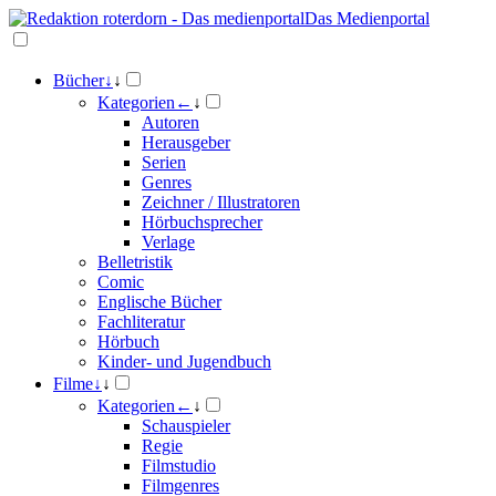
Das Medienportal
Bücher
↓
↓
Kategorien
←
↓
Autoren
Herausgeber
Serien
Genres
Zeichner / Illustratoren
Hörbuchsprecher
Verlage
Belletristik
Comic
Englische Bücher
Fachliteratur
Hörbuch
Kinder- und Jugendbuch
Filme
↓
↓
Kategorien
←
↓
Schauspieler
Regie
Filmstudio
Filmgenres