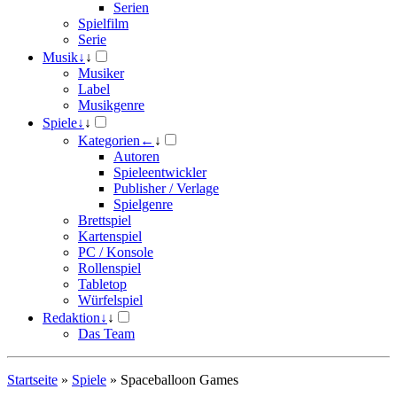
Serien
Spielfilm
Serie
Musik
↓
↓
Musiker
Label
Musikgenre
Spiele
↓
↓
Kategorien
←
↓
Autoren
Spieleentwickler
Publisher / Verlage
Spielgenre
Brettspiel
Kartenspiel
PC / Konsole
Rollenspiel
Tabletop
Würfelspiel
Redaktion
↓
↓
Das Team
Startseite
»
Spiele
»
Spaceballoon Games