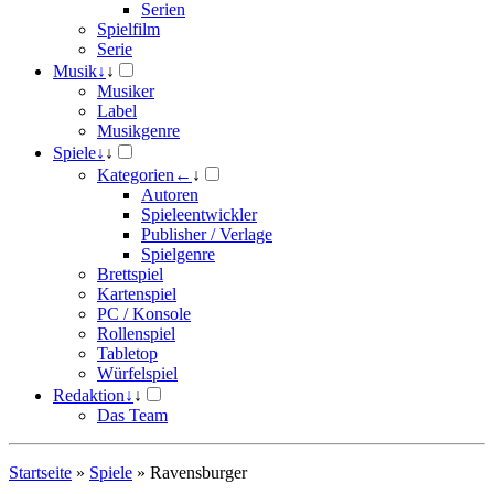
Serien
Spielfilm
Serie
Musik
↓
↓
Musiker
Label
Musikgenre
Spiele
↓
↓
Kategorien
←
↓
Autoren
Spieleentwickler
Publisher / Verlage
Spielgenre
Brettspiel
Kartenspiel
PC / Konsole
Rollenspiel
Tabletop
Würfelspiel
Redaktion
↓
↓
Das Team
Startseite
»
Spiele
»
Ravensburger