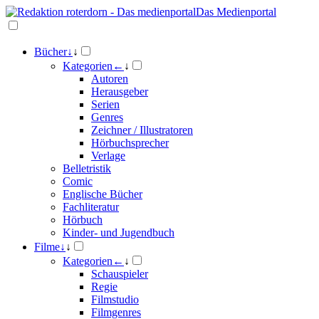
Das Medienportal
Bücher
↓
↓
Kategorien
←
↓
Autoren
Herausgeber
Serien
Genres
Zeichner / Illustratoren
Hörbuchsprecher
Verlage
Belletristik
Comic
Englische Bücher
Fachliteratur
Hörbuch
Kinder- und Jugendbuch
Filme
↓
↓
Kategorien
←
↓
Schauspieler
Regie
Filmstudio
Filmgenres