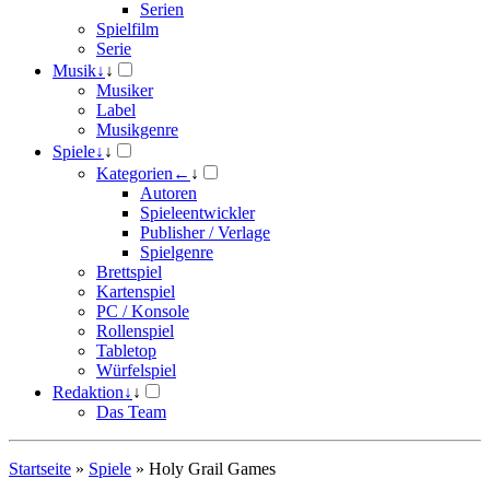
Serien
Spielfilm
Serie
Musik
↓
↓
Musiker
Label
Musikgenre
Spiele
↓
↓
Kategorien
←
↓
Autoren
Spieleentwickler
Publisher / Verlage
Spielgenre
Brettspiel
Kartenspiel
PC / Konsole
Rollenspiel
Tabletop
Würfelspiel
Redaktion
↓
↓
Das Team
Startseite
»
Spiele
»
Holy Grail Games