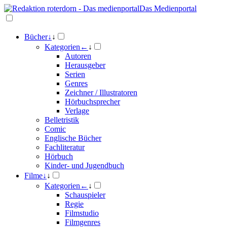
Das Medienportal
Bücher
↓
↓
Kategorien
←
↓
Autoren
Herausgeber
Serien
Genres
Zeichner / Illustratoren
Hörbuchsprecher
Verlage
Belletristik
Comic
Englische Bücher
Fachliteratur
Hörbuch
Kinder- und Jugendbuch
Filme
↓
↓
Kategorien
←
↓
Schauspieler
Regie
Filmstudio
Filmgenres