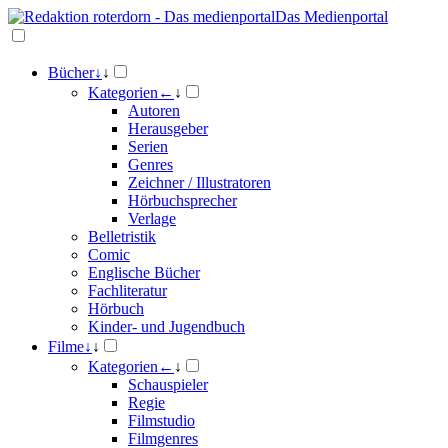
Das Medienportal
Bücher
↓
↓
Kategorien
←
↓
Autoren
Herausgeber
Serien
Genres
Zeichner / Illustratoren
Hörbuchsprecher
Verlage
Belletristik
Comic
Englische Bücher
Fachliteratur
Hörbuch
Kinder- und Jugendbuch
Filme
↓
↓
Kategorien
←
↓
Schauspieler
Regie
Filmstudio
Filmgenres