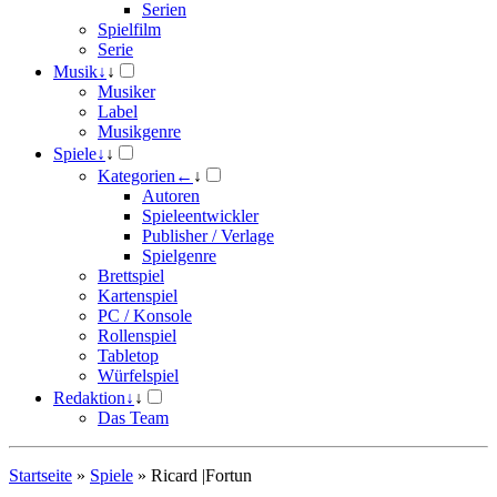
Serien
Spielfilm
Serie
Musik
↓
↓
Musiker
Label
Musikgenre
Spiele
↓
↓
Kategorien
←
↓
Autoren
Spieleentwickler
Publisher / Verlage
Spielgenre
Brettspiel
Kartenspiel
PC / Konsole
Rollenspiel
Tabletop
Würfelspiel
Redaktion
↓
↓
Das Team
Startseite
»
Spiele
»
Ricard |Fortun