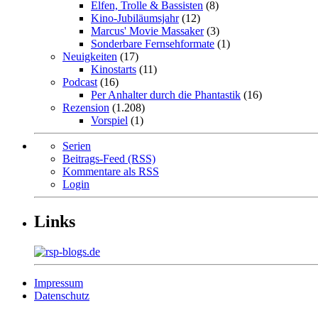
Elfen, Trolle & Bassisten
(8)
Kino-Jubiläumsjahr
(12)
Marcus' Movie Massaker
(3)
Sonderbare Fernsehformate
(1)
Neuigkeiten
(17)
Kinostarts
(11)
Podcast
(16)
Per Anhalter durch die Phantastik
(16)
Rezension
(1.208)
Vorspiel
(1)
Serien
Beitrags-Feed (RSS)
Kommentare als RSS
Login
Links
Impressum
Datenschutz