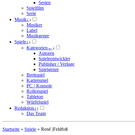
Serien
Spielfilm
Serie
Musik
↓
↓
Musiker
Label
Musikgenre
Spiele
↓
↓
Kategorien
←
↓
Autoren
Spieleentwickler
Publisher / Verlage
Spielgenre
Brettspiel
Kartenspiel
PC / Konsole
Rollenspiel
Tabletop
Würfelspiel
Redaktion
↓
↓
Das Team
Startseite
»
Spiele
»
René |Feldfoß