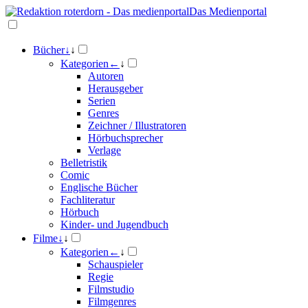
Das Medienportal
Bücher
↓
↓
Kategorien
←
↓
Autoren
Herausgeber
Serien
Genres
Zeichner / Illustratoren
Hörbuchsprecher
Verlage
Belletristik
Comic
Englische Bücher
Fachliteratur
Hörbuch
Kinder- und Jugendbuch
Filme
↓
↓
Kategorien
←
↓
Schauspieler
Regie
Filmstudio
Filmgenres