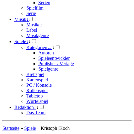
Serien
Spielfilm
Serie
Musik
↓
↓
Musiker
Label
Musikgenre
Spiele
↓
↓
Kategorien
←
↓
Autoren
Spieleentwickler
Publisher / Verlage
Spielgenre
Brettspiel
Kartenspiel
PC / Konsole
Rollenspiel
Tabletop
Würfelspiel
Redaktion
↓
↓
Das Team
Startseite
»
Spiele
»
Kristoph |Koch