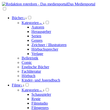
Das Medienportal
Bücher
↓
↓
Kategorien
←
↓
Autoren
Herausgeber
Serien
Genres
Zeichner / Illustratoren
Hörbuchsprecher
Verlage
Belletristik
Comic
Englische Bücher
Fachliteratur
Hörbuch
Kinder- und Jugendbuch
Filme
↓
↓
Kategorien
←
↓
Schauspieler
Regie
Filmstudio
Filmgenres