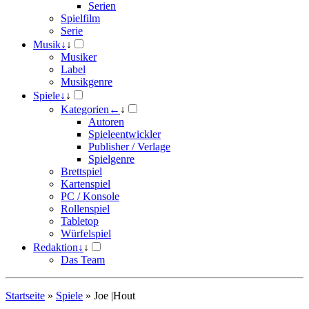
Serien
Spielfilm
Serie
Musik
↓
↓
Musiker
Label
Musikgenre
Spiele
↓
↓
Kategorien
←
↓
Autoren
Spieleentwickler
Publisher / Verlage
Spielgenre
Brettspiel
Kartenspiel
PC / Konsole
Rollenspiel
Tabletop
Würfelspiel
Redaktion
↓
↓
Das Team
Startseite
»
Spiele
»
Joe |Hout