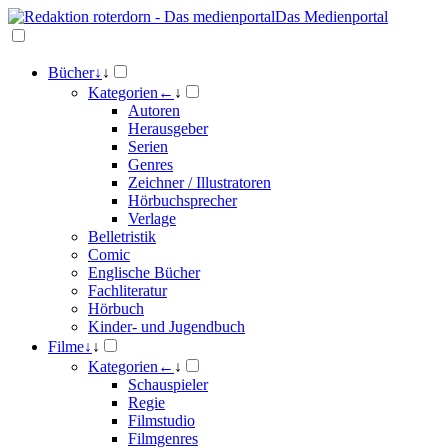
Das Medienportal
Bücher
↓
↓
Kategorien
←
↓
Autoren
Herausgeber
Serien
Genres
Zeichner / Illustratoren
Hörbuchsprecher
Verlage
Belletristik
Comic
Englische Bücher
Fachliteratur
Hörbuch
Kinder- und Jugendbuch
Filme
↓
↓
Kategorien
←
↓
Schauspieler
Regie
Filmstudio
Filmgenres