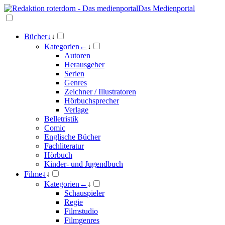
Das Medienportal
Bücher
↓
↓
Kategorien
←
↓
Autoren
Herausgeber
Serien
Genres
Zeichner / Illustratoren
Hörbuchsprecher
Verlage
Belletristik
Comic
Englische Bücher
Fachliteratur
Hörbuch
Kinder- und Jugendbuch
Filme
↓
↓
Kategorien
←
↓
Schauspieler
Regie
Filmstudio
Filmgenres