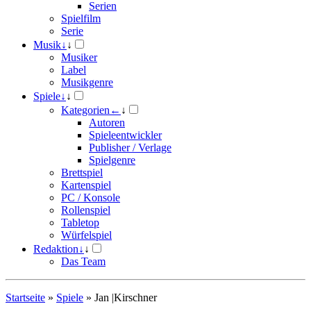
Serien
Spielfilm
Serie
Musik
↓
↓
Musiker
Label
Musikgenre
Spiele
↓
↓
Kategorien
←
↓
Autoren
Spieleentwickler
Publisher / Verlage
Spielgenre
Brettspiel
Kartenspiel
PC / Konsole
Rollenspiel
Tabletop
Würfelspiel
Redaktion
↓
↓
Das Team
Startseite
»
Spiele
»
Jan |Kirschner