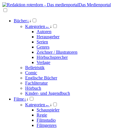
Das Medienportal
Bücher
↓
↓
Kategorien
←
↓
Autoren
Herausgeber
Serien
Genres
Zeichner / Illustratoren
Hörbuchsprecher
Verlage
Belletristik
Comic
Englische Bücher
Fachliteratur
Hörbuch
Kinder- und Jugendbuch
Filme
↓
↓
Kategorien
←
↓
Schauspieler
Regie
Filmstudio
Filmgenres