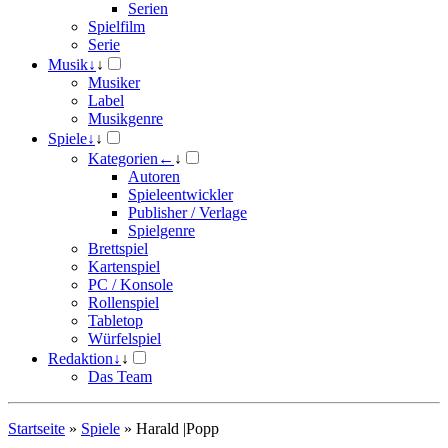
Serien
Spielfilm
Serie
Musik
↓
↓
Musiker
Label
Musikgenre
Spiele
↓
↓
Kategorien
←
↓
Autoren
Spieleentwickler
Publisher / Verlage
Spielgenre
Brettspiel
Kartenspiel
PC / Konsole
Rollenspiel
Tabletop
Würfelspiel
Redaktion
↓
↓
Das Team
Startseite
»
Spiele
»
Harald |Popp