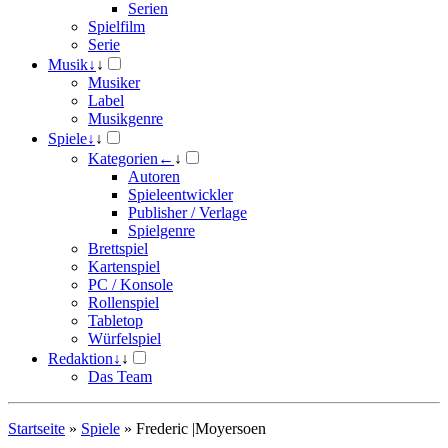
Serien
Spielfilm
Serie
Musik
↓
↓
Musiker
Label
Musikgenre
Spiele
↓
↓
Kategorien
←
↓
Autoren
Spieleentwickler
Publisher / Verlage
Spielgenre
Brettspiel
Kartenspiel
PC / Konsole
Rollenspiel
Tabletop
Würfelspiel
Redaktion
↓
↓
Das Team
Startseite
»
Spiele
»
Frederic |Moyersoen