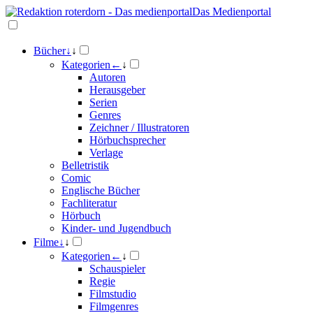
Das Medienportal
Bücher
↓
↓
Kategorien
←
↓
Autoren
Herausgeber
Serien
Genres
Zeichner / Illustratoren
Hörbuchsprecher
Verlage
Belletristik
Comic
Englische Bücher
Fachliteratur
Hörbuch
Kinder- und Jugendbuch
Filme
↓
↓
Kategorien
←
↓
Schauspieler
Regie
Filmstudio
Filmgenres