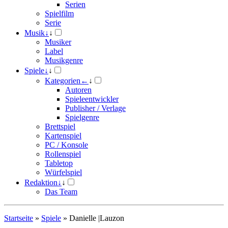
Serien
Spielfilm
Serie
Musik
↓
↓
Musiker
Label
Musikgenre
Spiele
↓
↓
Kategorien
←
↓
Autoren
Spieleentwickler
Publisher / Verlage
Spielgenre
Brettspiel
Kartenspiel
PC / Konsole
Rollenspiel
Tabletop
Würfelspiel
Redaktion
↓
↓
Das Team
Startseite
»
Spiele
»
Danielle |Lauzon