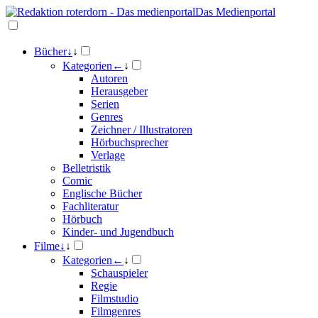
Das Medienportal
Bücher
↓
↓
Kategorien
←
↓
Autoren
Herausgeber
Serien
Genres
Zeichner / Illustratoren
Hörbuchsprecher
Verlage
Belletristik
Comic
Englische Bücher
Fachliteratur
Hörbuch
Kinder- und Jugendbuch
Filme
↓
↓
Kategorien
←
↓
Schauspieler
Regie
Filmstudio
Filmgenres