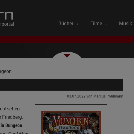
Bücher
Filme
Musik
portal
↓
↓
ngeon
03.07.2022
von Marcus Pohlmann
deutschen
s Friedberg.
in Dungeon
.
 von
Cool Mini