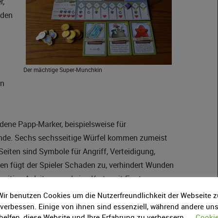
r,
nden
Der mächtige Super-Munchkin
in
dene Papp-Marker, beispielsweise für
nde. Sechs sechsseitige Würfel kommen zumeist
iten sind Symbole für Angriff, Verteidigung,
en fügt der Spieler Schaden zu, verhindert Wunden
fseitige Anleitung und eine Karte mit Errata
Wir benutzen Cookies um die Nutzerfreundlichkeit der Webseite z
verbessen. Einige von ihnen sind essenziell, während andere un
helfen, diese Website und Ihre Erfahrung zu verbessern.
Cooki