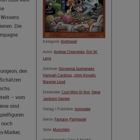
ie
s Wissens
ienen. Die
Kampagne
Kategorie:
Brettspiel
Autor:
Andrea Chiarvesio
,
Eric M.
Lang
Zeichner:
Giovanna Guimaraes
,
Dungeon, den
Hannah Cardoso
,
John Kovalic
,
 Schätzen
Wagner Loud
sechs
Entwickler:
Cool Mini Or Not
,
Steve
teilt – vom
Jackson Games
iese sind
Verlag / Publisher:
Asmodee
pielfiguren
Genre:
Fantasy
,
Partyspiel
n noch
Serie:
Munchkin
s-Marker,
Spieleranzahl: 2 bis 5 Spieler