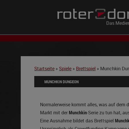
Das Medien
Startseite
»
Spiele
»
Brettspiel
»
Munchkin Du
MUNCHKIN DUNGEON
Normalerweise kommt alles, was auf dem 
Markt mit der
Munchkin
-Serie zu tun hat, au
Eine Ausnahme bildet das Brettspiel
Munchk
Ursprünglich als Crowdfunding-Kampagne