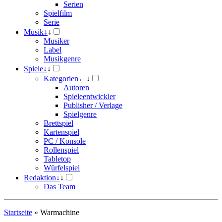
Serien
Spielfilm
Serie
Musik
↓
↓
Musiker
Label
Musikgenre
Spiele
↓
↓
Kategorien
←
↓
Autoren
Spieleentwickler
Publisher / Verlage
Spielgenre
Brettspiel
Kartenspiel
PC / Konsole
Rollenspiel
Tabletop
Würfelspiel
Redaktion
↓
↓
Das Team
Startseite
»
Warmachine