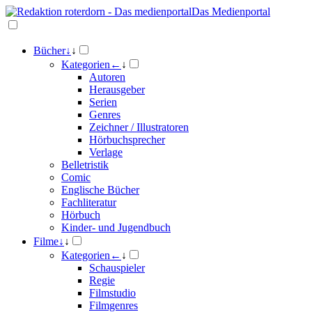
Das Medienportal
Bücher
↓
↓
Kategorien
←
↓
Autoren
Herausgeber
Serien
Genres
Zeichner / Illustratoren
Hörbuchsprecher
Verlage
Belletristik
Comic
Englische Bücher
Fachliteratur
Hörbuch
Kinder- und Jugendbuch
Filme
↓
↓
Kategorien
←
↓
Schauspieler
Regie
Filmstudio
Filmgenres