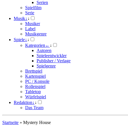
Serien
Spielfilm
Serie
Musik
↓
↓
Musiker
Label
Musikgenre
Spiele
↓
↓
Kategorien
←
↓
Autoren
Spieleentwickler
Publisher / Verlage
Spielgenre
Brettspiel
Kartenspiel
PC / Konsole
Rollenspiel
Tabletop
Würfelspiel
Redaktion
↓
↓
Das Team
Startseite
»
Mystery House