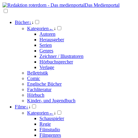
Das Medienportal
Bücher
↓
↓
Kategorien
←
↓
Autoren
Herausgeber
Serien
Genres
Zeichner / Illustratoren
Hörbuchsprecher
Verlage
Belletristik
Comic
Englische Bücher
Fachliteratur
Hörbuch
Kinder- und Jugendbuch
Filme
↓
↓
Kategorien
←
↓
Schauspieler
Regie
Filmstudio
Filmgenres