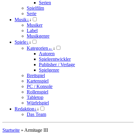
Serien
Spielfilm
Serie
Musik
↓
↓
Musiker
Label
Musikgenre
Spiele
↓
↓
Kategorien
←
↓
Autoren
Spieleentwickler
Publisher / Verlage
Spielgenre
Brettspiel
Kartenspiel
PC / Konsole
Rollenspiel
Tabletop
Würfelspiel
Redaktion
↓
↓
Das Team
Startseite
»
Armitage III