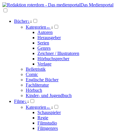
Das Medienportal
Bücher
↓
↓
Kategorien
←
↓
Autoren
Herausgeber
Serien
Genres
Zeichner / Illustratoren
Hörbuchsprecher
Verlage
Belletristik
Comic
Englische Bücher
Fachliteratur
Hörbuch
Kinder- und Jugendbuch
Filme
↓
↓
Kategorien
←
↓
Schauspieler
Regie
Filmstudio
Filmgenres