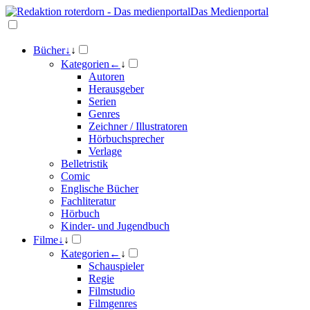
Das Medienportal
Bücher
↓
↓
Kategorien
←
↓
Autoren
Herausgeber
Serien
Genres
Zeichner / Illustratoren
Hörbuchsprecher
Verlage
Belletristik
Comic
Englische Bücher
Fachliteratur
Hörbuch
Kinder- und Jugendbuch
Filme
↓
↓
Kategorien
←
↓
Schauspieler
Regie
Filmstudio
Filmgenres