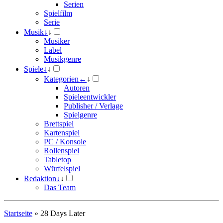
Serien
Spielfilm
Serie
Musik
↓
↓
Musiker
Label
Musikgenre
Spiele
↓
↓
Kategorien
←
↓
Autoren
Spieleentwickler
Publisher / Verlage
Spielgenre
Brettspiel
Kartenspiel
PC / Konsole
Rollenspiel
Tabletop
Würfelspiel
Redaktion
↓
↓
Das Team
Startseite
»
28 Days Later