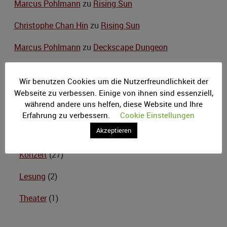
Marcus Pohlmann
zu
Rising Sun
Christophe Chan Hin
zu
Rising Sun
Marcus Pohlmann
zu
Deckscape Dungeon
Wir benutzen Cookies um die Nutzerfreundlichkeit der
Webseite zu verbessen. Einige von ihnen sind essenziell,
Kategorien
während andere uns helfen, diese Website und Ihre
Erfahrung zu verbessern.
Cookie Einstellungen
Artikel
(62)
Akzeptieren
Veranstaltungen
(56)
Konzert
(27)
Lesung
(2)
Theater
(1)