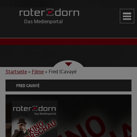
Das Medienportal
Startseite
»
Filme
»
Fred |Cavayé
FRED CAVAYÉ