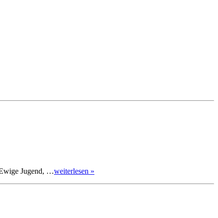
it Ewige Jugend, …
weiterlesen »