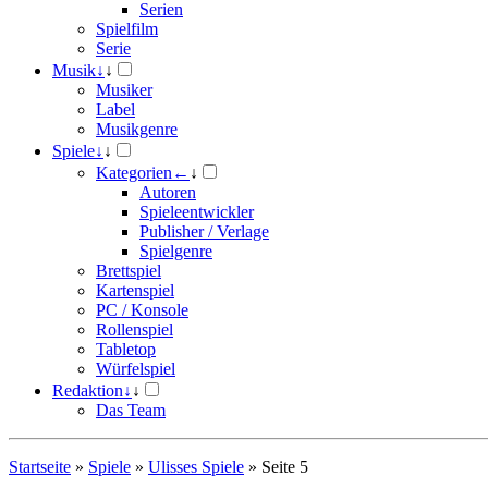
Serien
Spielfilm
Serie
Musik
↓
↓
Musiker
Label
Musikgenre
Spiele
↓
↓
Kategorien
←
↓
Autoren
Spieleentwickler
Publisher / Verlage
Spielgenre
Brettspiel
Kartenspiel
PC / Konsole
Rollenspiel
Tabletop
Würfelspiel
Redaktion
↓
↓
Das Team
Startseite
»
Spiele
»
Ulisses Spiele
»
Seite 5