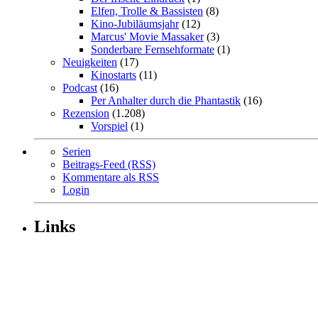
Elfen, Trolle & Bassisten
(8)
Kino-Jubiläumsjahr
(12)
Marcus' Movie Massaker
(3)
Sonderbare Fernsehformate
(1)
Neuigkeiten
(17)
Kinostarts
(11)
Podcast
(16)
Per Anhalter durch die Phantastik
(16)
Rezension
(1.208)
Vorspiel
(1)
Serien
Beitrags-Feed (RSS)
Kommentare als RSS
Login
Links