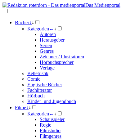
Das Medienportal
Bücher
↓
↓
Kategorien
←
↓
Autoren
Herausgeber
Serien
Genres
Zeichner / Illustratoren
Hörbuchsprecher
Verlage
Belletristik
Comic
Englische Bücher
Fachliteratur
Hörbuch
Kinder- und Jugendbuch
Filme
↓
↓
Kategorien
←
↓
Schauspieler
Regie
Filmstudio
Filmgenres