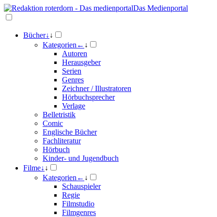
Das Medienportal
Bücher
↓
↓
Kategorien
←
↓
Autoren
Herausgeber
Serien
Genres
Zeichner / Illustratoren
Hörbuchsprecher
Verlage
Belletristik
Comic
Englische Bücher
Fachliteratur
Hörbuch
Kinder- und Jugendbuch
Filme
↓
↓
Kategorien
←
↓
Schauspieler
Regie
Filmstudio
Filmgenres