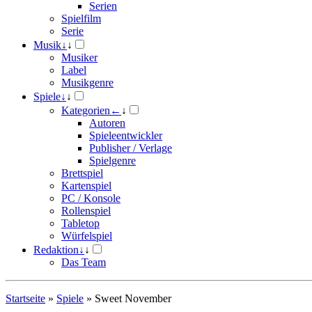
Serien
Spielfilm
Serie
Musik
↓
↓
Musiker
Label
Musikgenre
Spiele
↓
↓
Kategorien
←
↓
Autoren
Spieleentwickler
Publisher / Verlage
Spielgenre
Brettspiel
Kartenspiel
PC / Konsole
Rollenspiel
Tabletop
Würfelspiel
Redaktion
↓
↓
Das Team
Startseite
»
Spiele
»
Sweet November