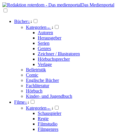
Das Medienportal
Bücher
↓
↓
Kategorien
←
↓
Autoren
Herausgeber
Serien
Genres
Zeichner / Illustratoren
Hörbuchsprecher
Verlage
Belletristik
Comic
Englische Bücher
Fachliteratur
Hörbuch
Kinder- und Jugendbuch
Filme
↓
↓
Kategorien
←
↓
Schauspieler
Regie
Filmstudio
Filmgenres