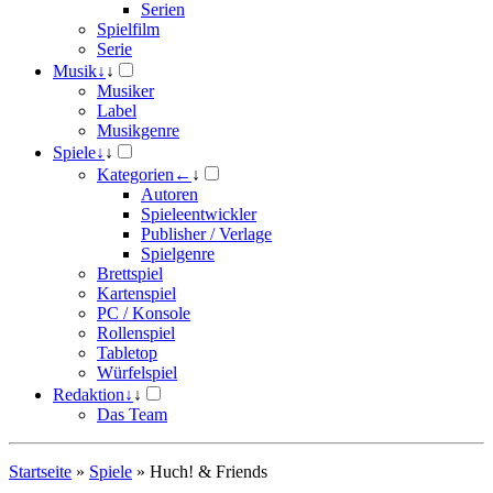
Serien
Spielfilm
Serie
Musik
↓
↓
Musiker
Label
Musikgenre
Spiele
↓
↓
Kategorien
←
↓
Autoren
Spieleentwickler
Publisher / Verlage
Spielgenre
Brettspiel
Kartenspiel
PC / Konsole
Rollenspiel
Tabletop
Würfelspiel
Redaktion
↓
↓
Das Team
Startseite
»
Spiele
»
Huch! & Friends