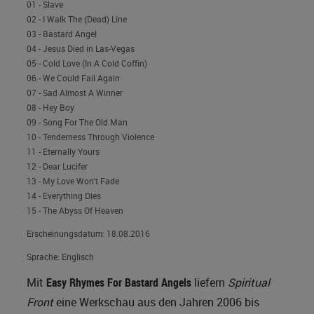
01 - Slave
02 - I Walk The (Dead) Line
03 - Bastard Angel
04 - Jesus Died in Las-Vegas
05 - Cold Love (In A Cold Coffin)
06 - We Could Fail Again
07 - Sad Almost A Winner
08 - Hey Boy
09 - Song For The Old Man
10 - Tenderness Through Violence
11 - Eternally Yours
12 - Dear Lucifer
13 - My Love Won't Fade
14 - Everything Dies
15 - The Abyss Of Heaven
Erscheinungsdatum:
18.08.2016
Sprache: Englisch
Mit
Easy Rhymes For Bastard Angels
liefern
Spiritual
Front
eine Werkschau aus den Jahren 2006 bis