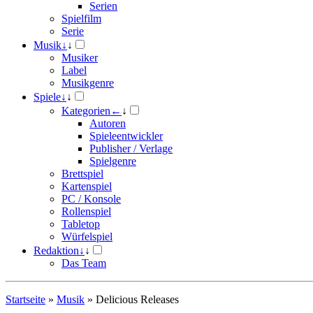
Serien
Spielfilm
Serie
Musik
↓
↓
Musiker
Label
Musikgenre
Spiele
↓
↓
Kategorien
←
↓
Autoren
Spieleentwickler
Publisher / Verlage
Spielgenre
Brettspiel
Kartenspiel
PC / Konsole
Rollenspiel
Tabletop
Würfelspiel
Redaktion
↓
↓
Das Team
Startseite
»
Musik
»
Delicious Releases