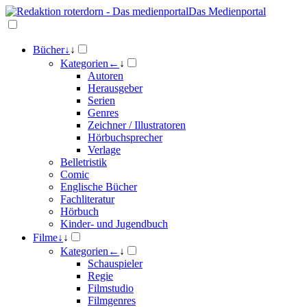
Das Medienportal
Bücher
↓
↓
Kategorien
←
↓
Autoren
Herausgeber
Serien
Genres
Zeichner / Illustratoren
Hörbuchsprecher
Verlage
Belletristik
Comic
Englische Bücher
Fachliteratur
Hörbuch
Kinder- und Jugendbuch
Filme
↓
↓
Kategorien
←
↓
Schauspieler
Regie
Filmstudio
Filmgenres