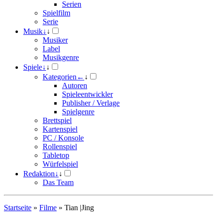
Serien
Spielfilm
Serie
Musik
↓
↓
Musiker
Label
Musikgenre
Spiele
↓
↓
Kategorien
←
↓
Autoren
Spieleentwickler
Publisher / Verlage
Spielgenre
Brettspiel
Kartenspiel
PC / Konsole
Rollenspiel
Tabletop
Würfelspiel
Redaktion
↓
↓
Das Team
Startseite
»
Filme
»
Tian |Jing