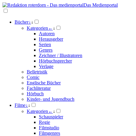
Das Medienportal
Bücher
↓
↓
Kategorien
←
↓
Autoren
Herausgeber
Serien
Genres
Zeichner / Illustratoren
Hörbuchsprecher
Verlage
Belletristik
Comic
Englische Bücher
Fachliteratur
Hörbuch
Kinder- und Jugendbuch
Filme
↓
↓
Kategorien
←
↓
Schauspieler
Regie
Filmstudio
Filmgenres