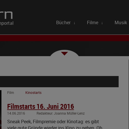
Bücher
Filme
Musik
portal
↓
↓
Film
Kinostarts
Filmstarts 16. Juni 2016
14.06.2016
Joanna Müller-Lenz
Sneak Peek, Filmpremie oder Kinotag: es gibt
viele gute Gründe wieder ins Kino zu gehen. Ob