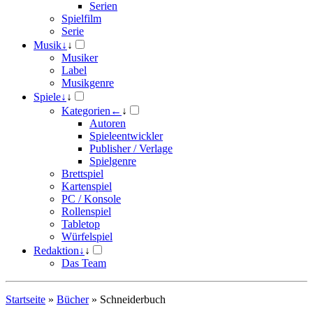
Serien
Spielfilm
Serie
Musik
↓
↓
Musiker
Label
Musikgenre
Spiele
↓
↓
Kategorien
←
↓
Autoren
Spieleentwickler
Publisher / Verlage
Spielgenre
Brettspiel
Kartenspiel
PC / Konsole
Rollenspiel
Tabletop
Würfelspiel
Redaktion
↓
↓
Das Team
Startseite
»
Bücher
»
Schneiderbuch