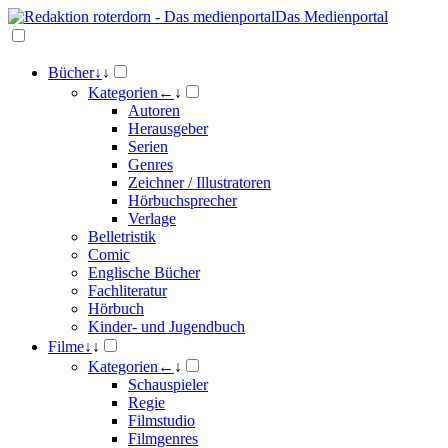
Das Medienportal
Bücher
↓
↓
Kategorien
←
↓
Autoren
Herausgeber
Serien
Genres
Zeichner / Illustratoren
Hörbuchsprecher
Verlage
Belletristik
Comic
Englische Bücher
Fachliteratur
Hörbuch
Kinder- und Jugendbuch
Filme
↓
↓
Kategorien
←
↓
Schauspieler
Regie
Filmstudio
Filmgenres