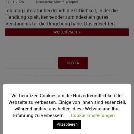
27.01.2026
Martin Wagner
Ich mag Literatur bei der ich die Örtlichkeit, in der die
Handlung spielt, kenne oder zumindest ein gutes
Verständnis für die Umgebung habe. Das erleichtert …
weiterlesen »
Suchen
nach:
Werde Teil des Teams!
Wir benutzen Cookies um die Nutzerfreundlichkeit der
Webseite zu verbessen. Einige von ihnen sind essenziell,
während andere uns helfen, diese Website und Ihre
Erfahrung zu verbessern.
Cookie Einstellungen
Akzeptieren