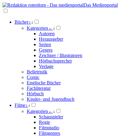
Das Medienportal
Bücher
↓
↓
Kategorien
←
↓
Autoren
Herausgeber
Serien
Genres
Zeichner / Illustratoren
Hörbuchsprecher
Verlage
Belletristik
Comic
Englische Bücher
Fachliteratur
Hörbuch
Kinder- und Jugendbuch
Filme
↓
↓
Kategorien
←
↓
Schauspieler
Regie
Filmstudio
Filmgenres