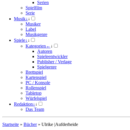
Serien
Spielfilm
Serie
Musik
↓
↓
Musiker
Label
Musikgenre
Spiele
↓
↓
Kategorien
←
↓
Autoren
Spieleentwickler
Publisher / Verlage
Spielgenre
Brettspiel
Kartenspiel
PC / Konsole
Rollenspiel
Tabletop
Würfelspiel
Redaktion
↓
↓
Das Team
Startseite
»
Bücher
»
Ulrike |Aufderheide