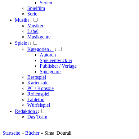
Serien
Spielfilm
Serie
Musik
↓
↓
Musiker
Label
Musikgenre
Spiele
↓
↓
Kategorien
←
↓
Autoren
Spieleentwickler
Publisher / Verlage
Spielgenre
Brettspiel
Kartenspiel
PC / Konsole
Rollenspiel
Tabletop
Würfelspiel
Redaktion
↓
↓
Das Team
Startseite
»
Bücher
»
Sima |Dourali