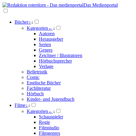
Das Medienportal
Bücher
↓
↓
Kategorien
←
↓
Autoren
Herausgeber
Serien
Genres
Zeichner / Illustratoren
Hörbuchsprecher
Verlage
Belletristik
Comic
Englische Bücher
Fachliteratur
Hörbuch
Kinder- und Jugendbuch
Filme
↓
↓
Kategorien
←
↓
Schauspieler
Regie
Filmstudio
Filmgenres