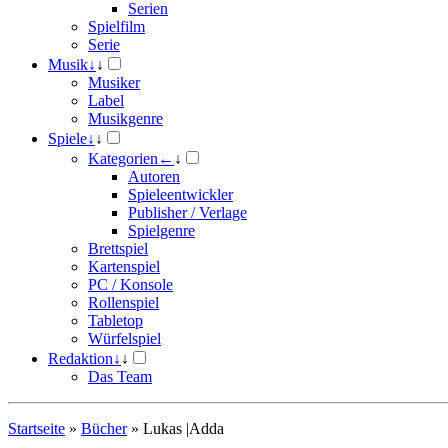
Serien
Spielfilm
Serie
Musik
↓
↓
Musiker
Label
Musikgenre
Spiele
↓
↓
Kategorien
←
↓
Autoren
Spieleentwickler
Publisher / Verlage
Spielgenre
Brettspiel
Kartenspiel
PC / Konsole
Rollenspiel
Tabletop
Würfelspiel
Redaktion
↓
↓
Das Team
Startseite
»
Bücher
»
Lukas |Adda