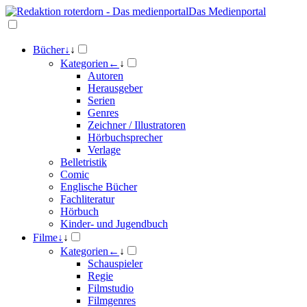
Das Medienportal
Bücher
↓
↓
Kategorien
←
↓
Autoren
Herausgeber
Serien
Genres
Zeichner / Illustratoren
Hörbuchsprecher
Verlage
Belletristik
Comic
Englische Bücher
Fachliteratur
Hörbuch
Kinder- und Jugendbuch
Filme
↓
↓
Kategorien
←
↓
Schauspieler
Regie
Filmstudio
Filmgenres